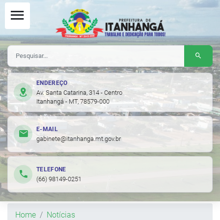
ENDEREÇO
Av. Santa Catarina, 314 - Centro
Itanhangá - MT, 78579-000
E-MAIL
gabinete@itanhanga.mt.gov.br
TELEFONE
(66) 98149-0251
Home
Notícias